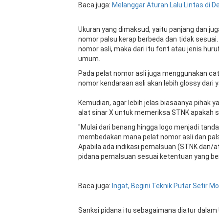
Baca juga:
Melanggar
Aturan
Lalu Lintas di
D
Ukuran yang dimaksud, yaitu panjang dan juga 
nomor palsu kerap berbeda dan tidak sesuai
nomor asli, maka dari itu font atau jenis hu
umum.
Pada pelat nomor asli juga menggunakan cat k
nomor kendaraan asli akan lebih glossy dari y
Kemudian, agar lebih jelas biasaanya pihak
alat sinar X untuk memeriksa STNK apakah su
"Mulai dari benang hingga logo menjadi tanda
membedakan mana pelat nomor asli dan palsu.
Apabila ada indikasi pemalsuan (STNK dan/at
pidana pemalsuan sesuai ketentuan yang ber
Baca juga:
Ingat, Begini Teknik Putar Setir M
Sanksi pidana itu sebagaimana diatur dalam 