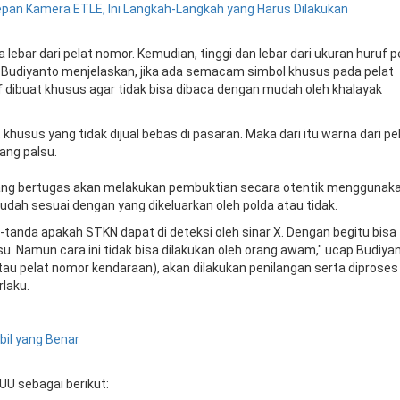
epan
Kamera ETLE, Ini Langkah-Langkah yang Harus
Dilakukan
lebar dari pelat nomor. Kemudian, tinggi dan lebar dari ukuran huruf p
. Budiyanto menjelaskan, jika ada semacam simbol khusus pada pelat
ruf dibuat khusus agar tidak bisa dibaca dengan mudah oleh khalayak
husus yang tidak dijual bebas di pasaran. Maka dari itu warna dari pe
ang palsu.
 yang bertugas akan melakukan pembuktian secara otentik menggunak
dah sesuai dengan yang dikeluarkan oleh polda atau tidak.
-tanda apakah STKN dapat di deteksi oleh sinar X. Dengan begitu bisa
 Namun cara ini tidak bisa dilakukan oleh orang awam," ucap Budiyan
au pelat nomor kendaraan), akan dilakukan penilangan serta diproses
laku.
obil yang Benar
UU sebagai berikut: