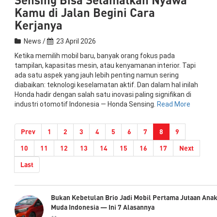
Kamu di Jalan Begini Cara
Kerjanya
News /
23 April 2026
Ketika memilih mobil baru, banyak orang fokus pada
tampilan, kapasitas mesin, atau kenyamanan interior. Tapi
ada satu aspek yang jauh lebih penting namun sering
diabaikan: teknologi keselamatan aktif. Dan dalam hal inilah
Honda hadir dengan salah satu inovasi paling signifikan di
industri otomotif Indonesia — Honda Sensing.
Read More
(current)
Prev
1
2
3
4
5
6
7
8
9
10
11
12
13
14
15
16
17
Next
Last
Bukan Kebetulan Brio Jadi Mobil Pertama Jutaan Ana
Muda Indonesia — Ini 7 Alasannya