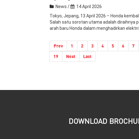
News /
14 April 2026
Tokyo, Jepang, 13 April 2026 – Honda kembal
Salah satu sorotan utama adalah diraihnya p
arah baru Honda dalam menghadirkan elektr
Prev
1
2
3
4
5
6
7
19
Next
Last
DOWNLOAD BROCHU