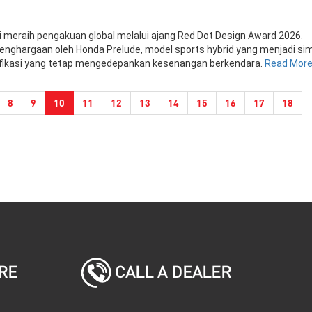
i meraih pengakuan global melalui ajang Red Dot Design Award 2026.
enghargaan oleh Honda Prelude, model sports hybrid yang menjadi si
ifikasi yang tetap mengedepankan kesenangan berkendara.
Read Mor
(current)
8
9
10
11
12
13
14
15
16
17
18
CALL A DEALER
RE