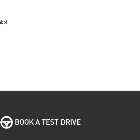
mbol
e
BOOK A TEST DRIVE