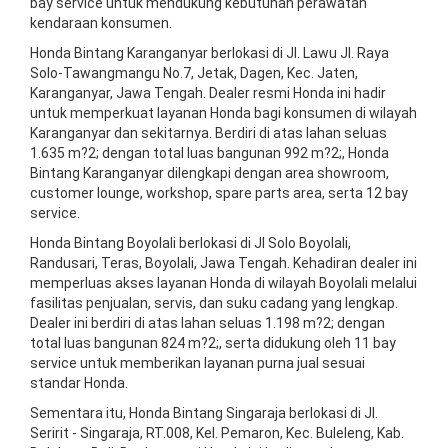
bay service untuk mendukung kebutuhan perawatan
kendaraan konsumen.
Honda Bintang Karanganyar berlokasi di Jl. Lawu Jl. Raya
Solo-Tawangmangu No.7, Jetak, Dagen, Kec. Jaten,
Karanganyar, Jawa Tengah. Dealer resmi Honda ini hadir
untuk memperkuat layanan Honda bagi konsumen di wilayah
Karanganyar dan sekitarnya. Berdiri di atas lahan seluas
1.635 m?2; dengan total luas bangunan 992 m?2;, Honda
Bintang Karanganyar dilengkapi dengan area showroom,
customer lounge, workshop, spare parts area, serta 12 bay
service.
Honda Bintang Boyolali berlokasi di Jl Solo Boyolali,
Randusari, Teras, Boyolali, Jawa Tengah. Kehadiran dealer ini
memperluas akses layanan Honda di wilayah Boyolali melalui
fasilitas penjualan, servis, dan suku cadang yang lengkap.
Dealer ini berdiri di atas lahan seluas 1.198 m?2; dengan
total luas bangunan 824 m?2;, serta didukung oleh 11 bay
service untuk memberikan layanan purna jual sesuai
standar Honda.
Sementara itu, Honda Bintang Singaraja berlokasi di Jl.
Seririt - Singaraja, RT.008, Kel. Pemaron, Kec. Buleleng, Kab.