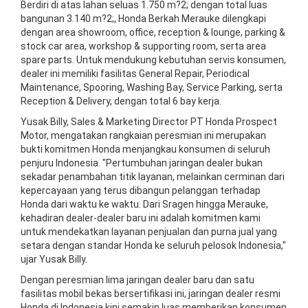
Berdiri di atas lahan seluas 1.750 m?2; dengan total luas
bangunan 3.140 m?2;, Honda Berkah Merauke dilengkapi
dengan area showroom, office, reception & lounge, parking &
stock car area, workshop & supporting room, serta area
spare parts. Untuk mendukung kebutuhan servis konsumen,
dealer ini memiliki fasilitas General Repair, Periodical
Maintenance, Spooring, Washing Bay, Service Parking, serta
Reception & Delivery, dengan total 6 bay kerja.
Yusak Billy, Sales & Marketing Director PT Honda Prospect
Motor, mengatakan rangkaian peresmian ini merupakan
bukti komitmen Honda menjangkau konsumen di seluruh
penjuru Indonesia. "Pertumbuhan jaringan dealer bukan
sekadar penambahan titik layanan, melainkan cerminan dari
kepercayaan yang terus dibangun pelanggan terhadap
Honda dari waktu ke waktu. Dari Sragen hingga Merauke,
kehadiran dealer-dealer baru ini adalah komitmen kami
untuk mendekatkan layanan penjualan dan purna jual yang
setara dengan standar Honda ke seluruh pelosok Indonesia,"
ujar Yusak Billy.
Dengan peresmian lima jaringan dealer baru dan satu
fasilitas mobil bekas bersertifikasi ini, jaringan dealer resmi
Honda di Indonesia kini semakin luas memberikan konsumen