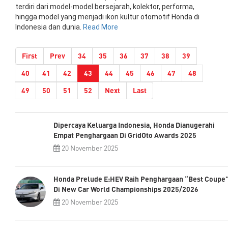
terdiri dari model-model bersejarah, kolektor, performa,
hingga model yang menjadi ikon kultur otomotif Honda di
Indonesia dan dunia.
Read More
First
Prev
34
35
36
37
38
39
(current)
40
41
42
43
44
45
46
47
48
49
50
51
52
Next
Last
Dipercaya Keluarga Indonesia, Honda Dianugerahi
Empat Penghargaan Di GridOto Awards 2025
20 November 2025
Honda Prelude E:HEV Raih Penghargaan “Best Coupe
Di New Car World Championships 2025/2026
20 November 2025