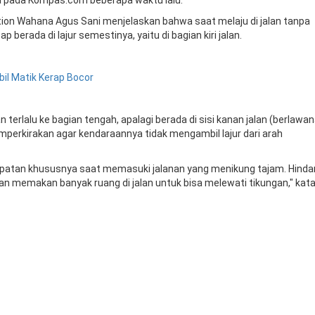
tion Wahana Agus Sani menjelaskan bahwa saat melaju di jalan tanpa
 berada di lajur semestinya, yaitu di bagian kiri jalan.
il
Matik
Kerap
Bocor
n terlalu ke bagian tengah, apalagi berada di sisi kanan jalan (berlawa
mperkirakan agar kendaraannya tidak mengambil lajur dari arah
epatan khususnya saat memasuki jalanan yang menikung tajam. Hindar
kan memakan banyak ruang di jalan untuk bisa melewati tikungan," kat