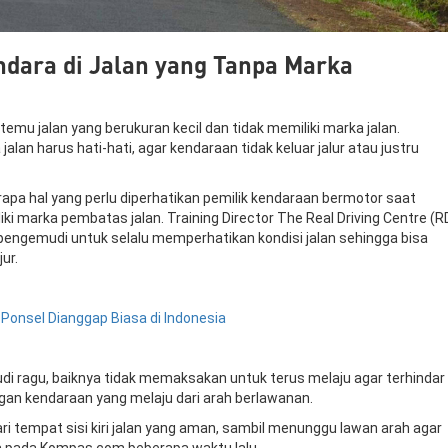
ndara di Jalan yang Tanpa Marka
emu jalan yang berukuran kecil dan tidak memiliki marka jalan.
alan harus hati-hati, agar kendaraan tidak keluar jalur atau justru
apa hal yang perlu diperhatikan pemilik kendaraan bermotor saat
iki marka pembatas jalan. Training Director The Real Driving Centre (R
 pengemudi untuk selalu memperhatikan kondisi jalan sehingga bisa
jur.
n
Ponsel
Dianggap
Biasa
di Indonesia
di ragu, baiknya tidak memaksakan untuk terus melaju agar terhindar 
an kendaraan yang melaju dari arah berlawanan.
ari tempat sisi kiri jalan yang aman, sambil menunggu lawan arah agar
nna pada Kompas.com beberapa waktu lalu.