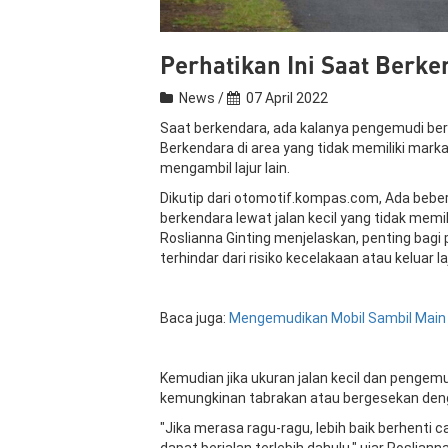
Perhatikan Ini Saat Berke
News /
07 April 2022
Saat berkendara, ada kalanya pengemudi bert
Berkendara di area yang tidak memiliki marka j
mengambil lajur lain.
Dikutip dari otomotif.kompas.com, Ada beber
berkendara lewat jalan kecil yang tidak memil
Roslianna Ginting menjelaskan, penting bagi
terhindar dari risiko kecelakaan atau keluar la
Baca juga:
Mengemudikan
Mobil
Sambil
Mai
Kemudian jika ukuran jalan kecil dan pengemu
kemungkinan tabrakan atau bergesekan deng
"Jika merasa ragu-ragu, lebih baik berhenti c
dapat berjalan terlebih dahulu," ujar Roslia