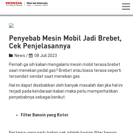
Tog
nav
Penyebab Mesin Mobil Jadi Brebet,
Cek Penjelasannya
News /
08 Juli 2023
Pernah ga sih kalian mengalami mesin mobil terasa brebet
saat menekan pedal gas? Brebet atau biasa terasa seperti
tersendat-sendat saat menekan gas.
Hal ini dapat disebabkan oleh banyak masalah dan jika hal ini
terjadi pada kendaraan kalian maka perlu memperhatikan
penyebabnya sebagai berikut:
Filter Bensin yang Kotor
Pertama yang perlu kalian cek adalah bagian filter bensin,