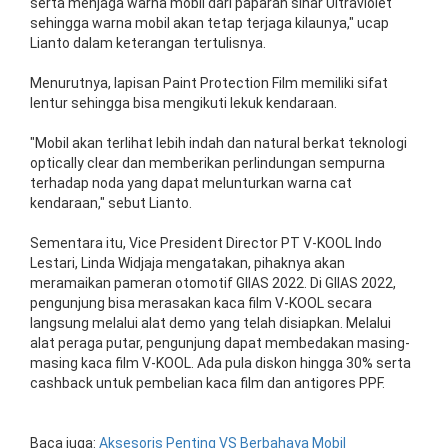
serta menjaga warna mobil dari paparan sinar Ultraviolet
sehingga warna mobil akan tetap terjaga kilaunya," ucap
Lianto dalam keterangan tertulisnya.
Menurutnya, lapisan Paint Protection Film memiliki sifat
lentur sehingga bisa mengikuti lekuk kendaraan.
"Mobil akan terlihat lebih indah dan natural berkat teknologi
optically clear dan memberikan perlindungan sempurna
terhadap noda yang dapat melunturkan warna cat
kendaraan," sebut Lianto.
Sementara itu, Vice President Director PT V-KOOL Indo
Lestari, Linda Widjaja mengatakan, pihaknya akan
meramaikan pameran otomotif GIIAS 2022. Di GIIAS 2022,
pengunjung bisa merasakan kaca film V-KOOL secara
langsung melalui alat demo yang telah disiapkan. Melalui
alat peraga putar, pengunjung dapat membedakan masing-
masing kaca film V-KOOL. Ada pula diskon hingga 30% serta
cashback untuk pembelian kaca film dan antigores PPF.
Baca juga:
Aksesoris Penting VS Berbahaya Mobil