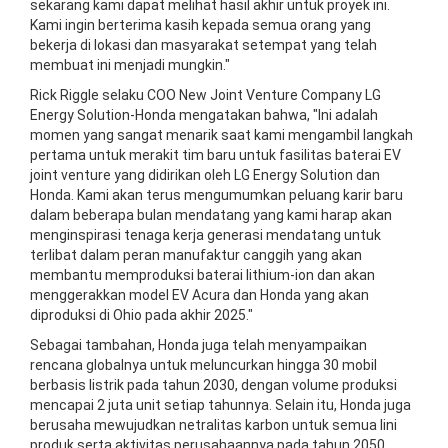
sekarang kami dapat melihat hasil akhir untuk proyek ini.
Kami ingin berterima kasih kepada semua orang yang
bekerja di lokasi dan masyarakat setempat yang telah
membuat ini menjadi mungkin."
Rick Riggle selaku COO New Joint Venture Company LG
Energy Solution-Honda mengatakan bahwa, "Ini adalah
momen yang sangat menarik saat kami mengambil langkah
pertama untuk merakit tim baru untuk fasilitas baterai EV
joint venture yang didirikan oleh LG Energy Solution dan
Honda. Kami akan terus mengumumkan peluang karir baru
dalam beberapa bulan mendatang yang kami harap akan
menginspirasi tenaga kerja generasi mendatang untuk
terlibat dalam peran manufaktur canggih yang akan
membantu memproduksi baterai lithium-ion dan akan
menggerakkan model EV Acura dan Honda yang akan
diproduksi di Ohio pada akhir 2025."
Sebagai tambahan, Honda juga telah menyampaikan
rencana globalnya untuk meluncurkan hingga 30 mobil
berbasis listrik pada tahun 2030, dengan volume produksi
mencapai 2 juta unit setiap tahunnya. Selain itu, Honda juga
berusaha mewujudkan netralitas karbon untuk semua lini
produk serta aktivitas perusahaannya pada tahun 2050