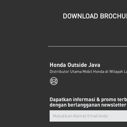
DOWNLOAD BROCHU
Honda Outside Java
Distributor Utama Mobil Honda di Wilayah L
Dapatkan informasi & promo ter
dengan berlangganan newsletter