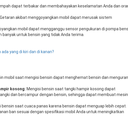
umpah dapat terbakar dan membahayakan keselamatan Anda dan ora
Getaran akibat menggoyangkan mobil dapat merusak sistem
yangkan mobil dapat mengganggu sensor pengukuran di pompa bens
 banyak untuk bensin yang tidak Anda terima.
ada yang di kiri dan di kanan?
n mobil saat mengisi bensin dapat menghemat bensin dan menguran
ampir kosong:
Mengisi bensin saat tangki hampir kosong dapat
angki dan bercampur dengan bensin, sehingga dapat membuat mesin
i bensin saat cuaca panas karena bensin dapat menguap lebih cepat.
anan ban sesuai dengan spesifikasi mobil Anda untuk meningkatkan