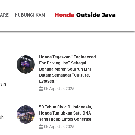
CARE
HUBUNGI KAMI
Honda Tegaskan “Engineered
For Driving Joy” Sebagai
Benang Merah Seluruh Lini
Dalam Semangat “Culture.
Evolved.”
sin
05 Agustus 2026
50 Tahun Civic Di Indonesia,
Honda Tunjukkan Satu DNA
uh
Yang Hidup Lintas Generasi
05 Agustus 2026