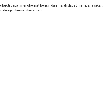
 terbukti dapat menghemat bensin dan malah dapat membahayakan.
nsin dengan hemat dan aman.