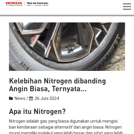
Tog
nav
Kelebihan Nitrogen dibanding
Angin Biasa, Ternyata...
News /
26 Juni 2024
Apa itu Nitrogen?
Nitrogen adalah gas yang biasa digunakan untuk mengisi
ban kendaraan sebagai alternatif dari angin biasa. Nitrogen
murni memiliki molekul yang lebih besar dan sifat yang lebih