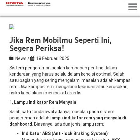
Tog
nav
Jika Rem Mobilmu Seperti Ini,
Segera Periksa!
News /
18 Februari 2025
Sistem pengereman adalah komponen penting dalam
kendaraan yang harus selalu dalam kondisi optimal. Salah
satu bagian yang sering mengalami masalah adalah kampas
rem. Jika kampas rem mengalami keausan atau kerusakan,
risiko kecelakaan meningkat drastis.
1. Lampu Indikator Rem Menyala
Salah satu tanda awal adanya masalah pada sistem
pengereman adalah
lampu indikator rem yang menyala di
dashboard
. Biasanya, ada dua jenis lampu rem:
Indikator ABS (Anti-lock Braking System)
:
Menandakan adanya gangguan pada sistem ABS.