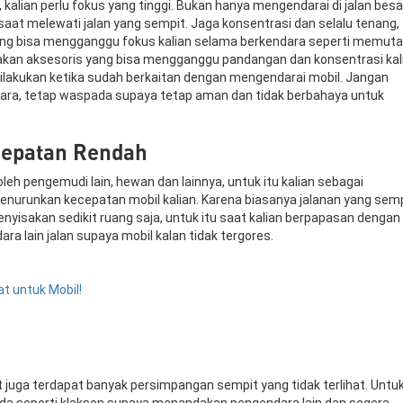
, kalian perlu fokus yang tinggi. Bukan hanya mengendarai di jalan besa
h saat melewati jalan yang sempit. Jaga konsentrasi dan selalu tenang,
ang bisa mengganggu fokus kalian selama berkendara seperti memuta
akan aksesoris yang bisa mengganggu pandangan dan konsentrasi kali
lakukan ketika sudah berkaitan dengan mengendarai mobil. Jangan
ra, tetap waspada supaya tetap aman dan tidak berbahaya untuk
cepatan Rendah
oleh pengemudi lain, hewan dan lainnya, untuk itu kalian sebagai
enurunkan kecepatan mobil kalian. Karena biasanya jalanan yang sem
enyisakan sedikit ruang saja, untuk itu saat kalian berpapasan dengan
ra lain jalan supaya mobil kalan tidak tergores.
at untuk Mobil!
pit juga terdapat banyak persimpangan sempit yang tidak terlihat. Untuk
anda seperti klakson supaya menandakan pengendara lain dan segera