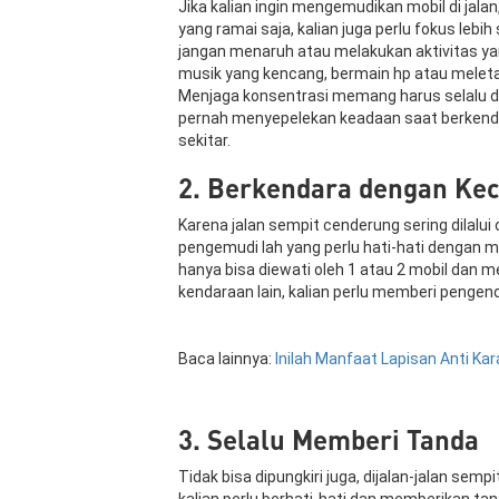
Jika kalian ingin mengemudikan mobil di jalan
yang ramai saja, kalian juga perlu fokus lebi
jangan menaruh atau melakukan aktivitas y
musik yang kencang, bermain hp atau melet
Menjaga konsentrasi memang harus selalu di
pernah menyepelekan keadaan saat berkenda
sekitar.
2. Berkendara dengan Ke
Karena jalan sempit cenderung sering dilalui 
pengemudi lah yang perlu hati-hati dengan m
hanya bisa diewati oleh 1 atau 2 mobil dan m
kendaraan lain, kalian perlu memberi pengenda
Baca lainnya:
Inilah Manfaat Lapisan Anti Kar
3. Selalu Memberi Tanda
Tidak bisa dipungkiri juga, dijalan-jalan sem
kalian perlu berhati-hati dan memberikan t