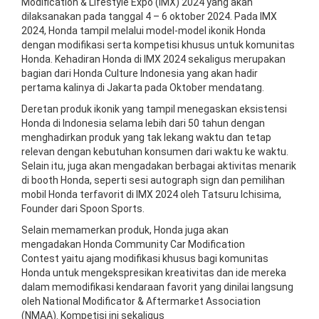
Modification & Lifestyle Expo (IMX) 2024 yang akan
dilaksanakan pada tanggal 4 – 6 oktober 2024. Pada IMX
2024, Honda tampil melalui model-model ikonik Honda
dengan modifikasi serta kompetisi khusus untuk komunitas
Honda. Kehadiran Honda di IMX 2024 sekaligus merupakan
bagian dari Honda Culture Indonesia yang akan hadir
pertama kalinya di Jakarta pada Oktober mendatang.
Deretan produk ikonik yang tampil menegaskan eksistensi
Honda di Indonesia selama lebih dari 50 tahun dengan
menghadirkan produk yang tak lekang waktu dan tetap
relevan dengan kebutuhan konsumen dari waktu ke waktu.
Selain itu, juga akan mengadakan berbagai aktivitas menarik
di booth Honda, seperti sesi
autograph sign
dan pemilihan
mobil Honda terfavorit di IMX 2024 oleh Tatsuru Ichisima,
Founder dari Spoon Sports.
Selain memamerkan produk, Honda juga akan
mengadakan
Honda Community Car Modification
Contest
yaitu ajang modifikasi khusus bagi komunitas
Honda untuk mengekspresikan kreativitas dan ide mereka
dalam memodifikasi kendaraan favorit yang dinilai langsung
oleh National Modificator & Aftermarket Association
(NMAA). Kompetisi ini sekaligus