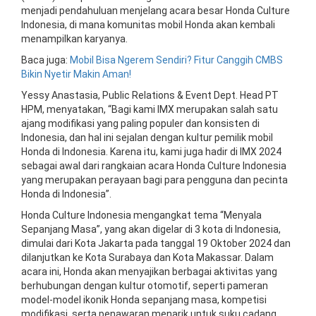
menjadi
pendahuluan
menjelang acara besar Honda Culture
Indonesia, di mana komunitas mobil Honda akan kembali
menampilkan karyanya.
Baca juga:
Mobil Bisa Ngerem Sendiri? Fitur Canggih CMBS
Bikin Nyetir Makin Aman!
Yessy Anastasia, Public Relations & Event Dept. Head PT
HPM, menyatakan, “Bagi kami IMX merupakan salah satu
ajang modifikasi yang paling populer dan konsisten di
Indonesia, dan hal ini sejalan dengan kultur pemilik mobil
Honda di Indonesia. Karena itu, kami juga hadir di IMX 2024
sebagai awal dari rangkaian acara Honda Culture Indonesia
yang merupakan perayaan bagi para pengguna dan pecinta
Honda di Indonesia”.
Honda Culture Indonesia
mengangkat tema “Menyala
Sepanjang Masa”, yang akan digelar di 3 kota di Indonesia,
dimulai dari Kota Jakarta pada tanggal 19 Oktober 2024 dan
dilanjutkan ke Kota Surabaya dan Kota Makassar. Dalam
acara ini, Honda akan menyajikan berbagai aktivitas yang
berhubungan dengan kultur otomotif, seperti pameran
model-model ikonik Honda sepanjang masa, kompetisi
modifikasi, serta penawaran menarik untuk suku cadang,