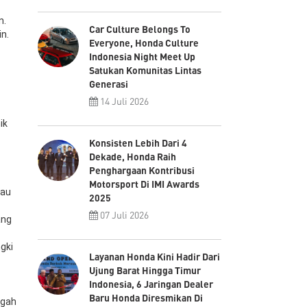
n.
Car Culture Belongs To
n.
Everyone, Honda Culture
Indonesia Night Meet Up
Satukan Komunitas Lintas
Generasi
14 Juli 2026
ik
Konsisten Lebih Dari 4
Dekade, Honda Raih
Penghargaan Kontribusi
Motorsport Di IMI Awards
tau
2025
07 Juli 2026
ang
gki
Layanan Honda Kini Hadir Dari
Ujung Barat Hingga Timur
Indonesia, 6 Jaringan Dealer
Baru Honda Diresmikan Di
egah