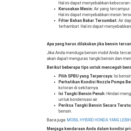
Hal ini dapat menyebabkan kebocoran
Kerusakan Mesin:
Air yang tercampur
Hal ini dapat menyebabkan mesin ters
Filter Bahan Bakar Tersumbat:
Air dap
terhambat. Hal ini dapat menyebabka
Apa yang harus dilakukan jika bensin terca
Jika Anda menduga bensin mobil Anda tercam
akan dapat menguras tangki bensin dan men
Berikut beberapa tips untuk mencegah bens
Pilih SPBU yang Terpercaya:
Isi bensi
Perhatikan Kondisi Nozzle Pompa Be
kotoran di sekitarnya.
Isi Tangki Bensin Penuh:
Hindari mengi
untuk kondensasi air.
Periksa Tangki Bensin Secara Teratu
bensin.
Baca juga:
MOBIL HYBRID HONDA YANG LEBIH 
Menjaga kendaraan Anda dalam kondisi pri