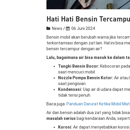
Hati Hati Bensin Tercampu
News /
06 Juni 2024
Bensin mobil akan berubah warna jika tercam
terkontamiasi dengan zat lain. Hal ini bisa
bensin tercampur dengan air?
Lalu, bagaimana air bisa masuk ke dalam t
Tangki Bensin Bocor:
Kebocoran pada 
saat mencuci mobil.
Nozzle Pompa Bensin Kotor:
Air atau
saat pengisian.
Kondensasi:
Uap air di udara dapat me
tidak terisi penuh.
Baca juga:
Panduan Darurat Ketika Mobil Ma
Air dan bensin adalah dua zat yang tidak bis
masalah serius
bagi kendaraan Anda, seperti
Korosi:
Air dapat menyebabkan korosi 