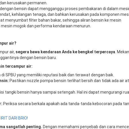
 dan kerusakan permanen.
 dengan bensin dapat mengganggu proses pembakaran di dalam mesi
endat, kehilangan tenaga, dan bahkan kerusakan pada komponen mesi
at menyumbat filter bahan bakar, sehingga aliran bensin ke mesin
n mesin mogok dan performa kendaraan menurun.
mpur air?
pur air,
segera bawa kendaraan Anda ke bengkel terpercaya
. Mekan
ggantinya dengan bensin baru.
in tercampur air:
n di SPBU yang memiliki reputasi baik dan terawat dengan baik.
nsin:
Pastikan nozzle pompa bensin terlihat bersih dan tidak ada air a
si tangki bensin hanya sampai setengah. Hal ini dapat mengurangi ru
r:
Periksa secara berkala apakah ada tanda-tanda kebocoran pada tan
IRIT DARI BRIO!
ma sangatlah penting.
Dengan memahami penyebab dan cara menc