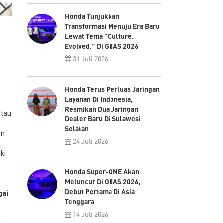
Honda Tunjukkan
Transformasi Menuju Era Baru
Lewat Tema "Culture.
Evolved." Di GIIAS 2026
31 Juli 2026
Honda Terus Perluas Jaringan
Layanan Di Indonesia,
Resmikan Dua Jaringan
atau
Dealer Baru Di Sulawesi
Selatan
in
24 Juli 2026
ki
Honda Super-ONE Akan
Meluncur Di GIIAS 2026,
Debut Pertama Di Asia
gai
Tenggara
14 Juli 2026
.