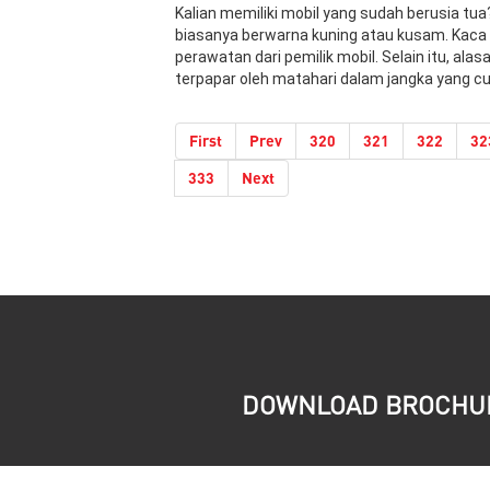
Kalian memiliki mobil yang sudah berusia tua
biasanya berwarna kuning atau kusam. Kaca 
perawatan dari pemilik mobil. Selain itu, al
terpapar oleh matahari dalam jangka yang c
First
Prev
320
321
322
32
333
Next
DOWNLOAD BROCHU