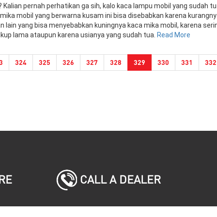
? Kalian pernah perhatikan ga sih, kalo kaca lampu mobil yang sudah t
mika mobil yang berwarna kusam ini bisa disebabkan karena kurangny
asan lain yang bisa menyebabkan kuningnya kaca mika mobil, karena seri
ukup lama ataupun karena usianya yang sudah tua.
Read More
(current)
3
324
325
326
327
328
329
330
331
332
CALL A DEALER
RE