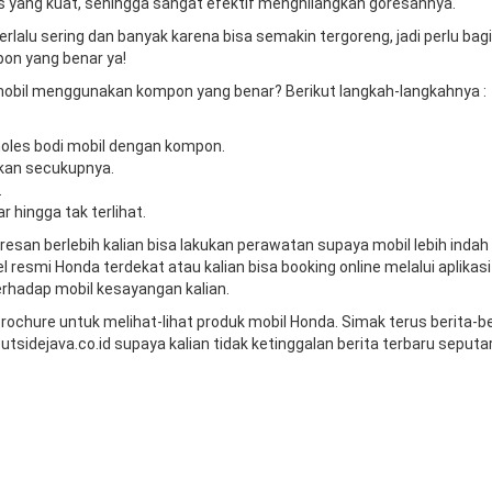
s yang kuat, sehingga sangat efektif menghilangkan goresannya.
rlalu sering dan banyak karena bisa semakin tergoreng, jadi perlu bagi
on yang benar ya!
obil menggunakan kompon yang benar? Berikut langkah-langkahnya :
les bodi mobil dengan kompon.
kan secukupnya.
.
 hingga tak terlihat.
resan berlebih kalian bisa lakukan perawatan supaya mobil lebih indah
el resmi Honda terdekat atau kalian bisa booking online melalui aplikasi
rhadap mobil kesayangan kalian.
chure untuk melihat-lihat produk mobil Honda. Simak terus berita-be
tsidejava.co.id supaya kalian tidak ketinggalan berita terbaru seputa