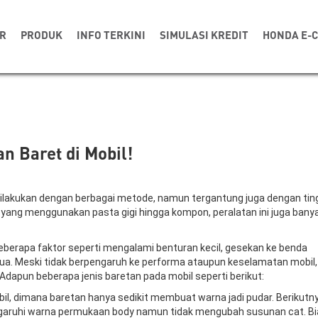
R
PRODUK
INFO TERKINI
SIMULASI KREDIT
HONDA E-
 Baret di Mobil!
dilakukan dengan berbagai metode, namun tergantung juga dengan tin
a yang menggunakan pasta gigi hingga kompon, peralatan ini juga bany
eberapa faktor seperti mengalami benturan kecil, gesekan ke benda
tua. Meski tidak berpengaruh ke performa ataupun keselamatan mobil,
dapun beberapa jenis baretan pada mobil seperti berikut:
bil, dimana baretan hanya sedikit membuat warna jadi pudar. Berikutny
garuhi warna permukaan body namun tidak mengubah susunan cat. B