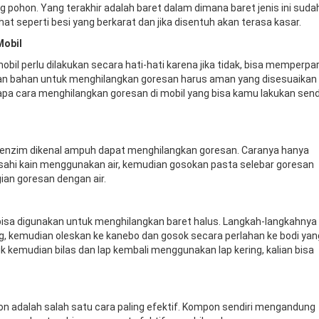
 pohon. Yang terakhir adalah baret dalam dimana baret jenis ini suda
t seperti besi yang berkarat dan jika disentuh akan terasa kasar.
Mobil
obil perlu dilakukan secara hati-hati karena jika tidak, bisa memperpa
aan bahan untuk menghilangkan goresan harus aman yang disesuaikan
pa cara menghilangkan goresan di mobil yang bisa kamu lakukan sendi
n enzim dikenal ampuh dapat menghilangkan goresan. Caranya hanya
asahi kain menggunakan air, kemudian gosokan pasta selebar goresan
ian goresan dengan air.
bisa digunakan untuk menghilangkan baret halus. Langkah-langkahnya
ng, kemudian oleskan ke kanebo dan gosok secara perlahan ke bodi yan
k kemudian bilas dan lap kembali menggunakan lap kering, kalian bisa
 adalah salah satu cara paling efektif. Kompon sendiri mengandung