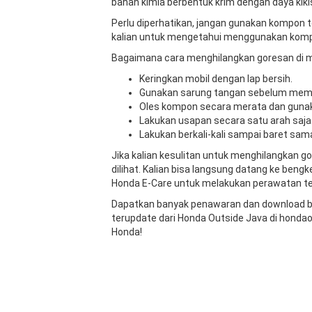
bahan kimia berbentuk krim dengan daya kiki
Perlu diperhatikan, jangan gunakan kompon te
kalian untuk mengetahui menggunakan komp
Bagaimana cara menghilangkan goresan di m
Keringkan mobil dengan lap bersih.
Gunakan sarung tangan sebelum memo
Oles kompon secara merata dan guna
Lakukan usapan secara satu arah saja
Lakukan berkali-kali sampai baret samar
Jika kalian kesulitan untuk menghilangkan go
dilihat. Kalian bisa langsung datang ke bengk
Honda E-Care untuk melakukan perawatan te
Dapatkan banyak penawaran dan download bro
terupdate dari Honda Outside Java di hondaou
Honda!