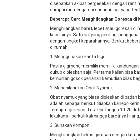
disebabkan akibat bergesekan dengan ranting
sampai memengaruhi susunan car yang terliha
Beberapa Cara Menghilangkan Goresan di 
Menghilangkan baret, lecet atau goresan di m
kondisinya. Satu hal yang penting, penggun
dengan tingkat keparahannya. Berikut bebera
di rumah.
1. Menggunakan Pasta Gigi
Pasta gigi yang memiliki memiliki kandunga
cukup dioleskan saja. Pertama kalian bisa b
kemudian gosok perlahan kemudian bilas bag
2. Menghilangkan Obat Nyamuk
Obat nyamuk yang biasa dioleskan di badan 
adalah sebagai berikut: Siapkan kanebo keri
terdapat goresan. Terakhir tunggu 10-20 deti
lakukan ini berkali-kali hingga baretnya hilang.
3. Gunakan Kompon
Menghilangkan bekas goresan dengan kompon