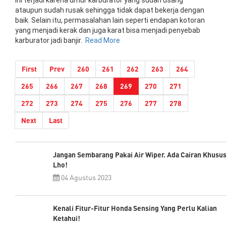
ataupun sudah rusak sehingga tidak dapat bekerja dengan
baik. Selain itu, permasalahan lain seperti endapan kotoran
yang menjadi kerak dan juga karat bisa menjadi penyebab
karburator jadi banjir.
Read More
First
Prev
260
261
262
263
264
(current)
265
266
267
268
269
270
271
272
273
274
275
276
277
278
Next
Last
Jangan Sembarang Pakai Air Wiper. Ada Cairan Khusu
Lho!
04 Agustus 2023
Kenali Fitur-Fitur Honda Sensing Yang Perlu Kalian
Ketahui!