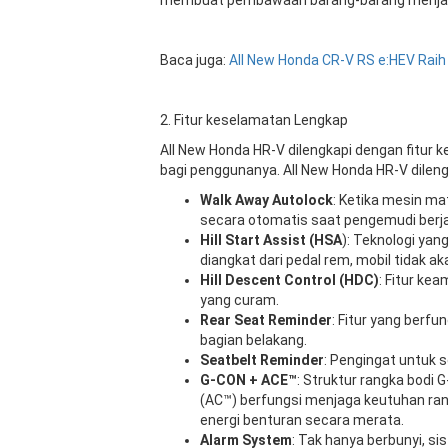
Baca juga:
All New Honda CR-V RS e:HEV Raih
2. Fitur keselamatan Lengkap
All New Honda HR-V dilengkapi dengan fitu
bagi penggunanya. All New Honda HR-V dilengka
Walk Away Autolock
: Ketika mesin ma
secara otomatis saat pengemudi berja
Hill Start Assist (HSA
): Teknologi yan
diangkat dari pedal rem, mobil tidak 
Hill Descent Control (HDC)
: Fitur k
yang curam.
Rear Seat Reminder
: Fitur yang berfu
bagian belakang.
Seatbelt Reminder
: Pengingat untuk 
G-CON + ACE™
: Struktur rangka bodi 
(AC™) berfungsi menjaga keutuhan ran
energi benturan secara merata.
Alarm System
: Tak hanya berbunyi, s