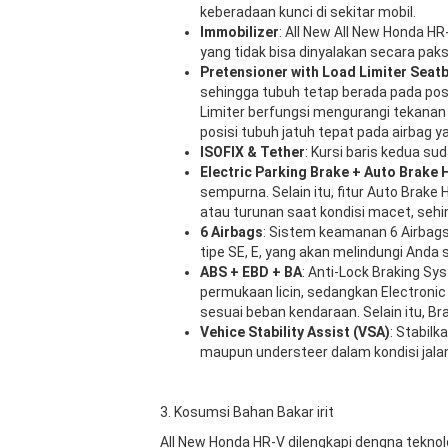
keberadaan kunci di sekitar mobil.
Immobilizer
: All New All New Honda H
yang tidak bisa dinyalakan secara pa
Pretensioner with Load Limiter Seatb
sehingga tubuh tetap berada pada pos
Limiter berfungsi mengurangi tekanan
posisi tubuh jatuh tepat pada airbag
ISOFIX & Tether
: Kursi baris kedua su
Electric Parking Brake + Auto Brake 
sempurna. Selain itu, fitur Auto Brake
atau turunan saat kondisi macet, sehi
6 Airbags
: Sistem keamanan 6 Airbags (
tipe SE, E, yang akan melindungi Anda 
ABS + EBD + BA
: Anti-Lock Braking S
permukaan licin, sedangkan Electronic
sesuai beban kendaraan. Selain itu, B
Vehice Stability Assist (VSA)
: Stabilk
maupun understeer dalam kondisi jala
3. Kosumsi Bahan Bakar irit
All New Honda HR-V dilengkapi dengna tekn