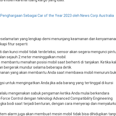
 Penghargaan Sebagai Car of the Year 2023 oleh News Corp Australia
r keselamatan yang lengkap demi menunjang keamanan dan kenyamana
pi fitur seperti:
ti dan kunci mobil tidak terdeteksi, sensor akan segera mengunci pint
lan sejauh 2 meter meninggalkan mobil.
g membantu menahan posisi mobil saat berhenti di tanjakan. Ketika ka
akan bergerak mundur selama beberapa detik.
eamanan yang akan membantu Anda saat membawa mobil menuruni buk
ngsi untuk mengingatkan Anda jika ada barang yang tertinggal di kursi
selalu mengenakan sabuk pengaman ketika Anda mulai berkendara
G-Force Control dengan teknologi Advanced Compatibility Engineering
gka bodi saat terjadi benturan, dengan cara menyerap dan menyalurk
istem alarm juga akan membuat mesin mobil tidak bisa dihidupkan tan