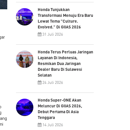
Honda Tunjukkan
Transformasi Menuju Era Baru
Lewat Tema "Culture.
Evolved." Di GIIAS 2026
31 Juli 2026
gar
Honda Terus Perluas Jaringan
Layanan Di Indonesia,
Resmikan Dua Jaringan
Dealer Baru Di Sulawesi
Selatan
24 Juli 2026
Honda Super-ONE Akan
Meluncur Di GIIAS 2026,
o
Debut Pertama Di Asia
g
Tenggara
uang
ni
14 Juli 2026