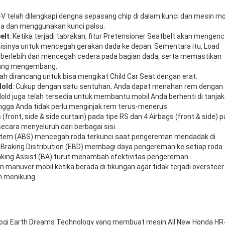
R-V telah dilengkapi dengna sepasang chip di dalam kunci dan mesin mo
ksa dan menggunakan kunci palsu.
elt
: Ketika terjadi tabrakan, fitur Pretensioner Seatbelt akan mengen
isinya untuk mencegah gerakan dada ke depan. Sementara itu, Load
 berlebih dan mencegah cedera pada bagian dada, serta memastikan
 yang mengembang.
dah dirancang untuk bisa mengikat Child Car Seat dengan erat.
Hold
: Cukup dengan satu sentuhan, Anda dapat menahan rem dengan
 Hold juga telah tersedia untuk membantu mobil Anda berhenti di tanja
ngga Anda tidak perlu menginjak rem terus-menerus.
front, side & side curtain) pada tipe RS dan 4 Airbags (front & side) 
secara menyeluruh dari berbagai sisi.
ystem (ABS) mencegah roda terkunci saat pengereman mendadak di
 Braking Distribution (EBD) membagi daya pengereman ke setiap roda
raking Assist (BA) turut menambah efektivitas pengereman.
an manuver mobil ketika berada di tikungan agar tidak terjadi oversteer
n menikung.
ologi Earth Dreams Technology yang membuat mesin All New Honda HR