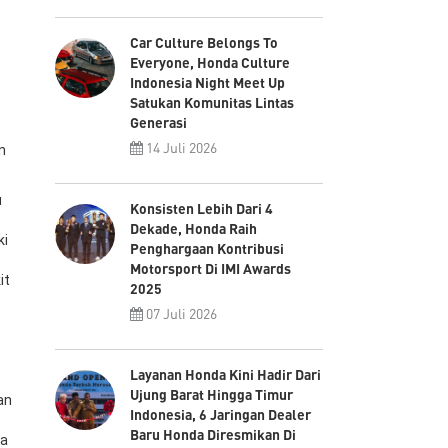
Car Culture Belongs To
Everyone, Honda Culture
Indonesia Night Meet Up
Satukan Komunitas Lintas
Generasi
14 Juli 2026
n
u
Konsisten Lebih Dari 4
Dekade, Honda Raih
ki
Penghargaan Kontribusi
Motorsport Di IMI Awards
it
2025
07 Juli 2026
Layanan Honda Kini Hadir Dari
Ujung Barat Hingga Timur
an
Indonesia, 6 Jaringan Dealer
Baru Honda Diresmikan Di
pa